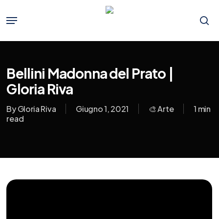
Skip
to
Menu
main
se
content
Bellini Madonna del Prato |
Gloria Riva
By
Gloria Riva
Giugno 1, 2021
🎨 Arte
1 min
read