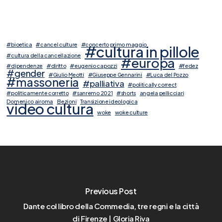
#bioetica
#cancel culture
#concerto primo maggio
#cultura in pillole
#cultura della cancellazione
#europa
#dipendenze
#diritto
#eugenio capozzi
#fedez
#gender
#Giulio Meotti
#Giuseppe Gennarini
#Luca del Pozzo
#massoneria
#palliativa
#politically correct
#politicamente corretto
#sanremo 2021
#shorts
angela pellicciari
Domenico airoma
Elezioni
Transizione ideologica
video cultura
woke
woke culture
Previous Post
Dante col libro della Commedia, tre regni e la città
di Firenze | Gloria Riva