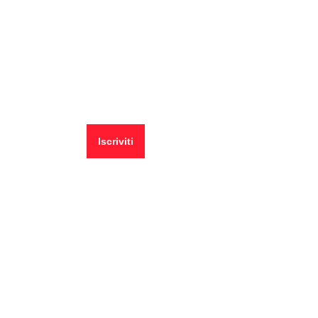
📧 Iscriviti alla newsletter per ricevere le pillole in
anteprima ✨