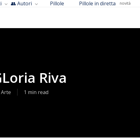
i
👥 Autori
Pillole
Pillole in diretta
novità
Loria Riva
 Arte
1 min read