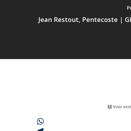
P
Jean Restout, Pentecoste | Gl
🙌 Vuoi sos