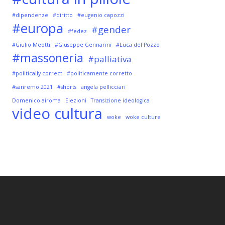
#dipendenze
#diritto
#eugenio capozzi
#europa
#gender
#fedez
#Giulio Meotti
#Giuseppe Gennarini
#Luca del Pozzo
#massoneria
#palliativa
#politically correct
#politicamente corretto
#sanremo 2021
#shorts
angela pellicciari
Domenico airoma
Elezioni
Transizione ideologica
video cultura
woke
woke culture