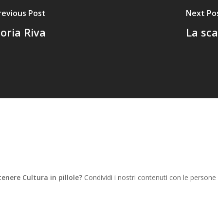
revious Post
Next Po
oria Riva
La sca
tenere Cultura in pillole?
Condividi i nostri contenuti con le persone
WhatsApp