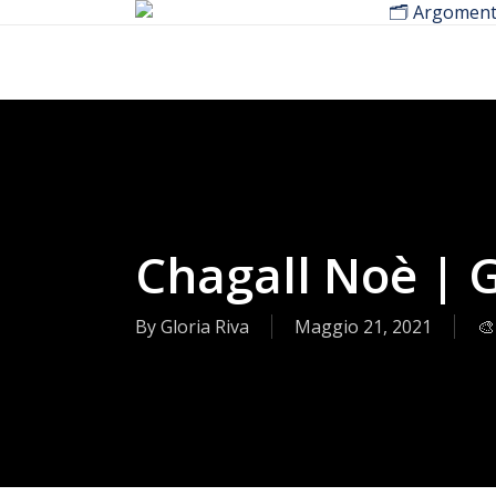
🗂️ Argoment
Skip
to
main
content
Chagall Noè | G
By
Gloria Riva
Maggio 21, 2021
🎨