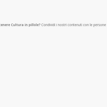
tenere Cultura in pillole?
Condividi i nostri contenuti con le persone
WhatsApp
Telegram
Copy
Link
Gmail
Facebook
Twitter
Email
LinkedIn
Messenger