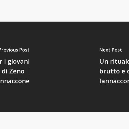
Previous Post
Next Post
r i giovani
Un ritual
 di Zeno |
brutto e 
annaccone
Iannacco