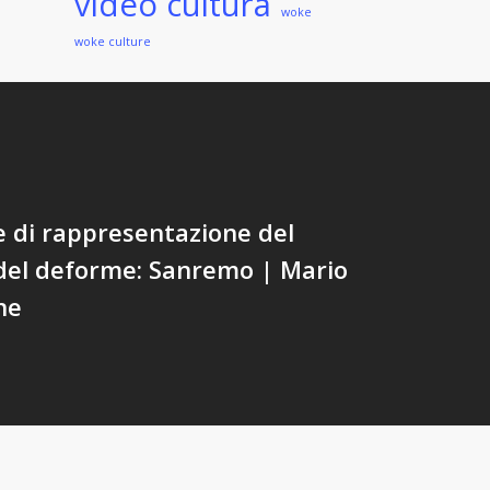
video cultura
woke
woke culture
e di rappresentazione del
del deforme: Sanremo | Mario
ne