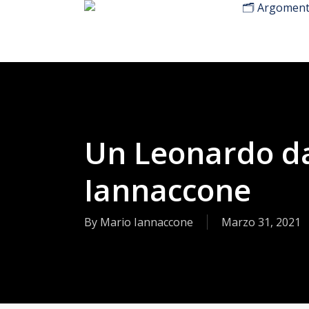
🗂️ Argoment
Skip
to
main
content
Un Leonardo da
Iannaccone
By
Mario Iannaccone
Marzo 31, 2021