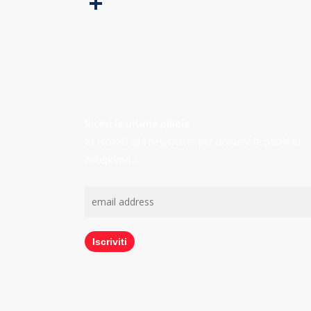
Ricevi le ultime pillole
📧 Iscriviti alla newsletter per ricevere le pillole in
anteprima ✨