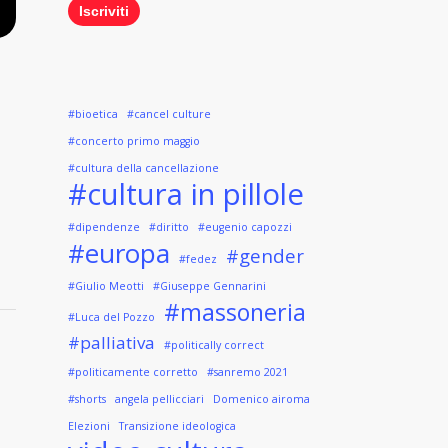
#bioetica
#cancel culture
#concerto primo maggio
#cultura della cancellazione
#cultura in pillole
#dipendenze
#diritto
#eugenio capozzi
#europa
#gender
#fedez
#Giulio Meotti
#Giuseppe Gennarini
#massoneria
#Luca del Pozzo
#palliativa
#politically correct
#politicamente corretto
#sanremo 2021
#shorts
angela pellicciari
Domenico airoma
Elezioni
Transizione ideologica