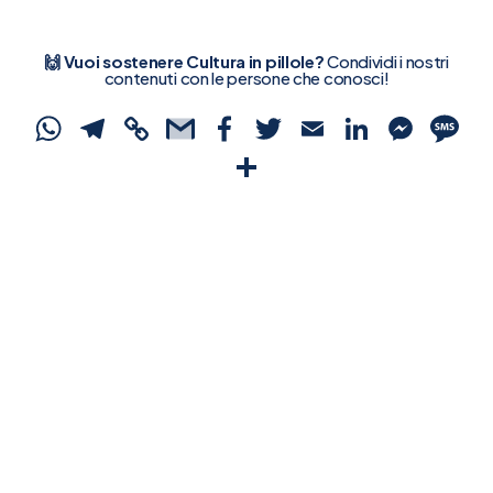
🙌 Vuoi sostenere Cultura in pillole?
Condividi i nostri
contenuti con le persone che conosci!
WhatsApp
Telegram
Copy
Gmail
Facebook
Twitter
Email
Linked
Mes
S
Link
Condividi