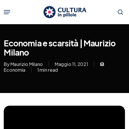
Skip
to
Menu
main
se
content
Economia e scarsità | Maurizio
Milano
By
Maurizio Milano
Maggio 11, 2021
🏦
Economia
1 min read