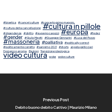
#bioetica
#cancel culture
#concerto primo maggio
#cultura in pillole
#cultura della cancellazione
#europa
#dipendenze
#diritto
#eugenio capozzi
#fedez
#gender
#Giulio Meotti
#Giuseppe Gennarini
#Luca del Pozzo
#massoneria
#palliativa
#politically correct
#politicamente corretto
#sanremo 2021
#shorts
angela pellicciari
Domenico airoma
Elezioni
Transizione ideologica
video cultura
woke
woke culture
Previous Post
Debito buono debito Cattivo | Maurizio Milano