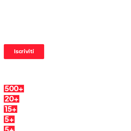
Ricevi le ultime pillole
📧 Iscriviti alla newsletter per ricevere le pillole in anteprima ✨
Cosa troverai
500+
Pillole
20+
Autori
15+
Argomenti
5+
Dirette
5+
Quaderni