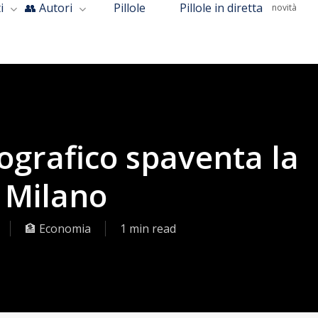
i
👥 Autori
Pillole
Pillole in diretta
novità
grafico spaventa la
 Milano
🏦 Economia
1 min read