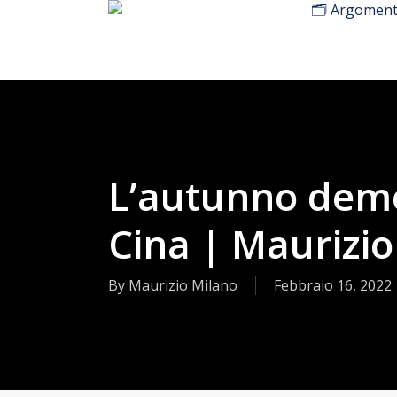
🗂️ Argoment
Skip
to
main
content
L’autunno demo
Cina | Maurizio
By
Maurizio Milano
Febbraio 16, 2022