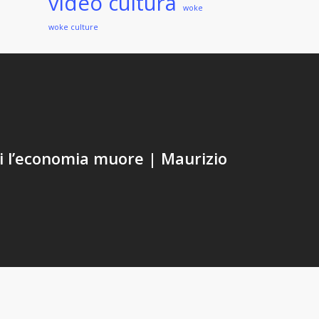
video cultura
woke
woke culture
li l’economia muore | Maurizio