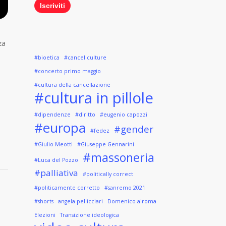
za
#bioetica
#cancel culture
#concerto primo maggio
#cultura della cancellazione
#cultura in pillole
#dipendenze
#diritto
#eugenio capozzi
#europa
#gender
#fedez
#Giulio Meotti
#Giuseppe Gennarini
#massoneria
#Luca del Pozzo
#palliativa
#politically correct
#politicamente corretto
#sanremo 2021
#shorts
angela pellicciari
Domenico airoma
Elezioni
Transizione ideologica