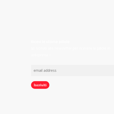
Ricevi le ultime pillole
📧 Iscriviti alla newsletter per ricevere le pillole in
anteprima ✨