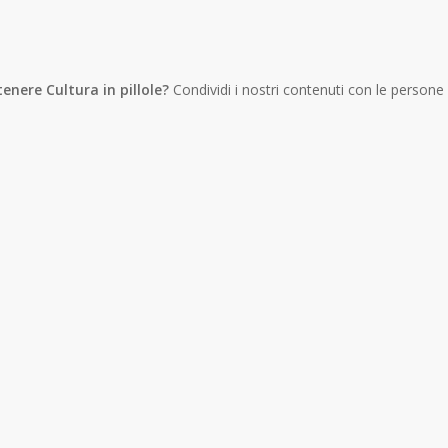
tenere Cultura in pillole?
Condividi i nostri contenuti con le persone
WhatsApp
Telegram
Copy
Link
Gmail
Facebook
Twitter
Email
LinkedIn
Messenger
SMS