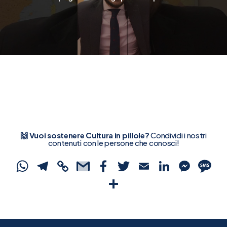
🙌 Vuoi sostenere Cultura in pillole?
Condividi i nostri
contenuti con le persone che conosci!
WhatsApp
Telegram
Copy
Gmail
Facebook
Twitter
Email
Linked
Mes
S
Link
Condividi