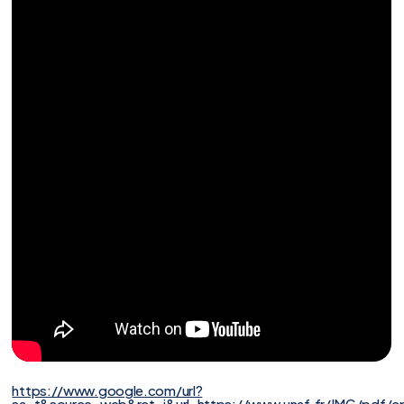
https://www.google.com/url?
sa=t&source=web&rct=j&url=https://www.unaf.fr/IMG/pdf/c