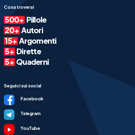
Cosa troverai
500+
Pillole
20+
Autori
15+
Argomenti
5+
Dirette
5+
Quaderni
Seguici sui social
Facebook
Telegram
YouTube