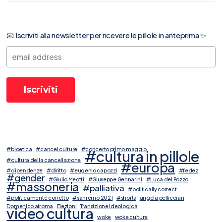
📧 Iscriviti alla newsletter per ricevere le pillole in anteprima ✨
#bioetica
#cancel culture
#concerto primo maggio
#cultura in pillole
#cultura della cancellazione
#europa
#dipendenze
#diritto
#eugenio capozzi
#fedez
#gender
#Giulio Meotti
#Giuseppe Gennarini
#Luca del Pozzo
#massoneria
#palliativa
#politically correct
#politicamente corretto
#sanremo 2021
#shorts
angela pellicciari
Domenico airoma
Elezioni
Transizione ideologica
video cultura
woke
woke culture