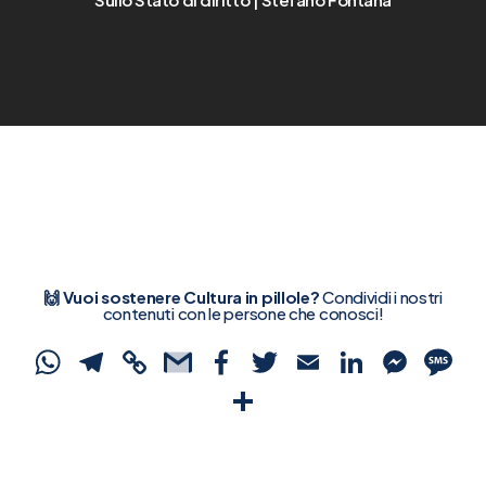
🙌 Vuoi sostenere Cultura in pillole?
Condividi i nostri
contenuti con le persone che conosci!
WhatsApp
Telegram
Copy
Gmail
Facebook
Twitter
Email
Linked
Mes
S
Link
Condividi