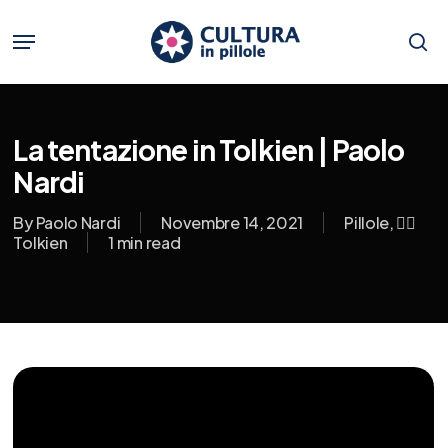
Skip
to
Menu
main
se
content
La tentazione in Tolkien | Paolo
Nardi
By
Paolo Nardi
Novembre 14, 2021
Pillole
,
🧝‍♂️
Tolkien
1 min read