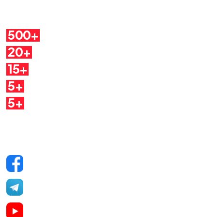
Cosa troverai
500+
Pillole
20+
Autori
15+
Argomenti
5+
Dirette
5+
Quaderni
Seguici sui social
Facebook
Telegram
YouTube