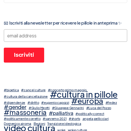
📧 Iscriviti alla newsletter per ricevere le pillole in anteprima ✨
#bioetica
#cancel culture
#concerto primo maggio
#cultura in pillole
#cultura della cancellazione
#europa
#dipendenze
#diritto
#eugenio capozzi
#fedez
#gender
#Giulio Meotti
#Giuseppe Gennarini
#Luca del Pozzo
#massoneria
#palliativa
#politically correct
#politicamente corretto
#sanremo 2021
#shorts
angela pellicciari
Domenico airoma
Elezioni
Transizione ideologica
video cultura
woke
woke culture