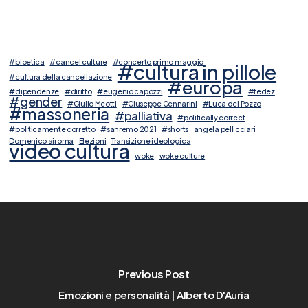
#bioetica
#cancel culture
#concerto primo maggio
#cultura in pillole
#cultura della cancellazione
#europa
#dipendenze
#diritto
#eugenio capozzi
#fedez
#gender
#Giulio Meotti
#Giuseppe Gennarini
#Luca del Pozzo
#massoneria
#palliativa
#politically correct
#politicamente corretto
#sanremo 2021
#shorts
angela pellicciari
Domenico airoma
Elezioni
Transizione ideologica
video cultura
woke
woke culture
Previous Post
Emozioni e personalità | Alberto D'Auria