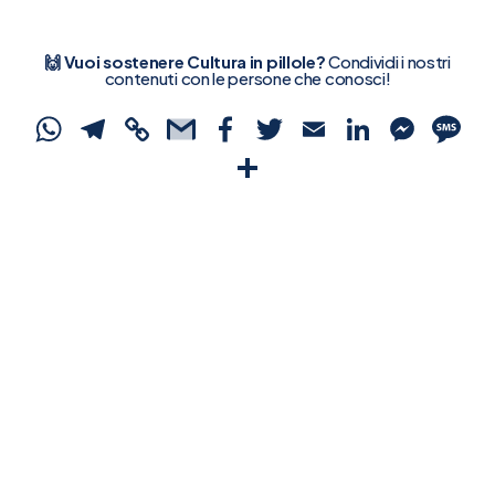
🙌 Vuoi sostenere Cultura in pillole?
Condividi i nostri
contenuti con le persone che conosci!
WhatsApp
Telegram
Copy
Gmail
Facebook
Twitter
Email
Linked
Mes
S
Link
Condividi