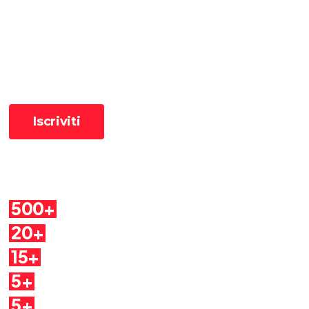
Ricevi le ultime pillole
📧 Iscriviti alla newsletter per ricevere le pillole in anteprima ✨
Cosa troverai
500+
Pillole
20+
Autori
15+
Argomenti
5+
Dirette
5+
Quaderni