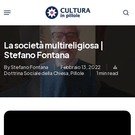
Skip
to
Menu
main
se
content
La società multireligiosa |
Stefano Fontana
By
Stefano Fontana
Febbraio 13, 2022
⛪️
Dottrina Sociale della Chiesa
,
Pillole
1 min read