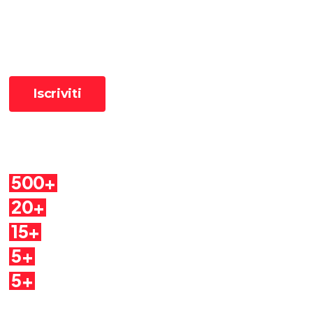
📧 Iscriviti alla newsletter per ricevere le pillole in anteprima ✨
Cosa troverai
500+
Pillole
20+
Autori
15+
Argomenti
5+
Dirette
5+
Quaderni