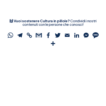
🙌 Vuoi sostenere Cultura in pillole?
Condividi i nostri
contenuti con le persone che conosci!
WhatsApp
Telegram
Copy
Gmail
Facebook
Twitter
Email
Linked
Mes
S
Link
Condividi
Ricevi le ultime pillole