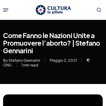
Skip
to
Menu
main
se
content
Come Fanno le Nazioni Unite a
Promuovere l’aborto? | Stefano
Gennarini
By
Stefano Gennarini
Maggio 2, 2021
🌏
ONU
1 min read