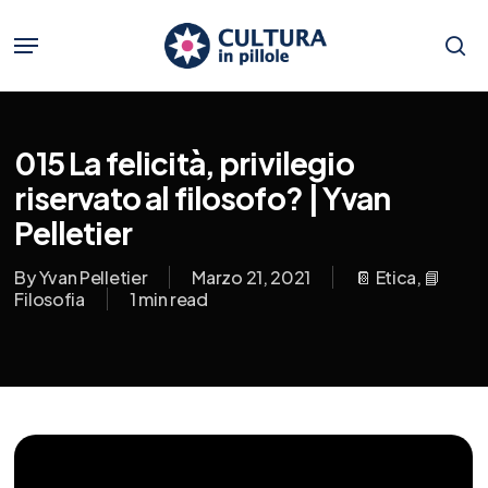
Skip
to
Menu
main
se
content
015 La felicità, privilegio
riservato al filosofo? | Yvan
Pelletier
By
Yvan Pelletier
Marzo 21, 2021
📔 Etica
,
📘
Filosofia
1 min read