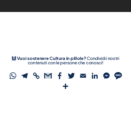
🙌 Vuoi sostenere Cultura in pillole?
Condividi i nostri
contenuti con le persone che conosci!
WhatsApp
Telegram
Copy
Gmail
Facebook
Twitter
Email
Linked
Mes
S
Link
Condividi