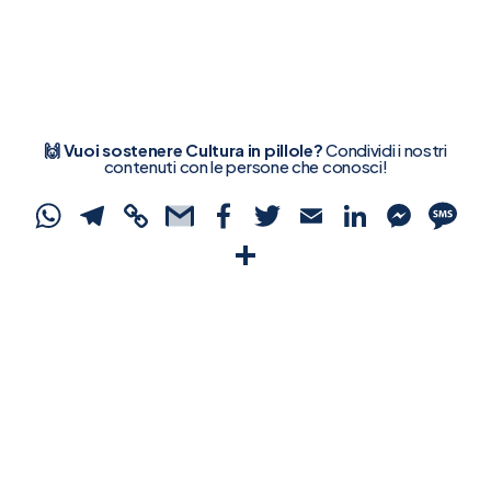
🙌 Vuoi sostenere Cultura in pillole?
Condividi i nostri
contenuti con le persone che conosci!
WhatsApp
Telegram
Copy
Gmail
Facebook
Twitter
Email
Linked
Mes
S
Link
Condividi