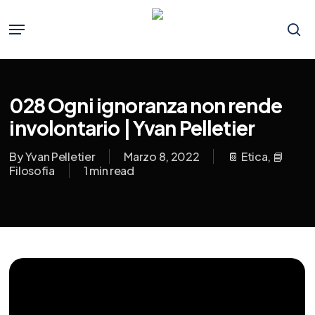
Skip
to
Menu
main
se
content
028 Ogni ignoranza non rende
involontario | Yvan Pelletier
By
Yvan Pelletier
Marzo 8, 2022
📔 Etica
,
📘
Filosofia
1 min read