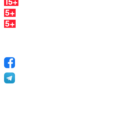
15+
Argomenti
5+
Dirette
5+
Quaderni
Seguici sui social
Facebook
Telegram
YouTube