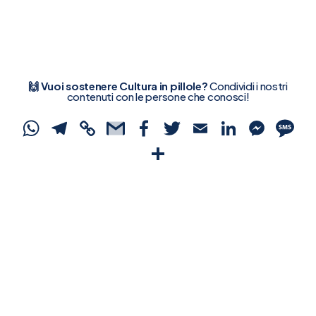
🙌 Vuoi sostenere Cultura in pillole?
Condividi i nostri
contenuti con le persone che conosci!
WhatsApp
Telegram
Copy
Gmail
Facebook
Twitter
Email
Linked
Mes
S
Link
Condividi