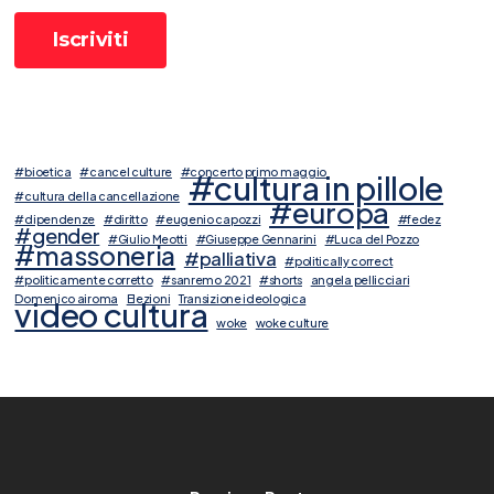
#bioetica
#cancel culture
#concerto primo maggio
#cultura in pillole
#cultura della cancellazione
#europa
#dipendenze
#diritto
#eugenio capozzi
#fedez
#gender
#Giulio Meotti
#Giuseppe Gennarini
#Luca del Pozzo
#massoneria
#palliativa
#politically correct
#politicamente corretto
#sanremo 2021
#shorts
angela pellicciari
Domenico airoma
Elezioni
Transizione ideologica
video cultura
woke
woke culture