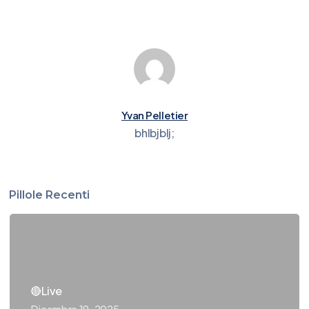
Yvan Pelletier
bhlbjblj;
Pillole Recenti
🔴Live
Dicembre 19, 2025