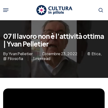
Skip
to
Menu
main
se
content
07 Il lavoro non è l’attività ottima
| Yvan Pelletier
By
Yvan Pelletier
Dicembre 23, 2022
📔 Etica
,
📘 Filosofia
1 min read