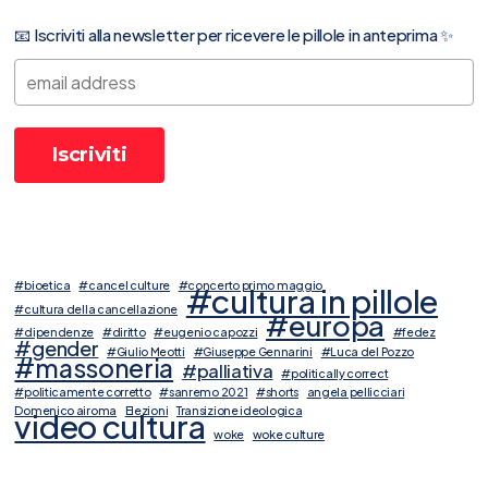
📧 Iscriviti alla newsletter per ricevere le pillole in anteprima ✨
#bioetica
#cancel culture
#concerto primo maggio
#cultura in pillole
#cultura della cancellazione
#europa
#dipendenze
#diritto
#eugenio capozzi
#fedez
#gender
#Giulio Meotti
#Giuseppe Gennarini
#Luca del Pozzo
#massoneria
#palliativa
#politically correct
#politicamente corretto
#sanremo 2021
#shorts
angela pellicciari
Domenico airoma
Elezioni
Transizione ideologica
video cultura
woke
woke culture