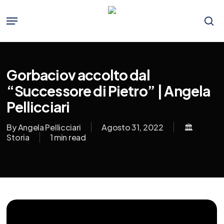
Skip
to
Menu
main
se
content
Gorbaciov accolto dal
“Successore di Pietro” | Angela
Pellicciari
By
Angela Pellicciari
Agosto 31, 2022
🏛️
Storia
1 min read