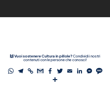
🙌 Vuoi sostenere Cultura in pillole?
Condividi i nostri
contenuti con le persone che conosci!
WhatsApp
Telegram
Copy
Gmail
Facebook
Twitter
Email
Linked
Mes
S
Link
Condividi