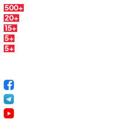
500+
Pillole
20+
Autori
15+
Argomenti
5+
Dirette
5+
Quaderni
Seguici sui social
Facebook
Telegram
YouTube