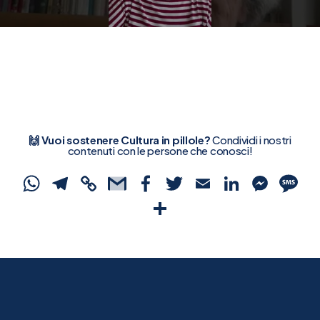
🙌 Vuoi sostenere Cultura in pillole?
Condividi i nostri
contenuti con le persone che conosci!
WhatsApp
Telegram
Copy
Gmail
Facebook
Twitter
Email
Linked
Mes
S
Link
Condividi