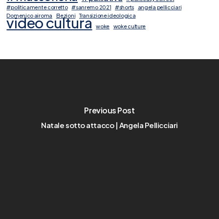
#politicamente corretto
#sanremo 2021
#shorts
angela pellicciari
Domenico airoma
Elezioni
Transizione ideologica
video cultura
woke
woke culture
Previous Post
Natale sotto attacco | Angela Pellicciari