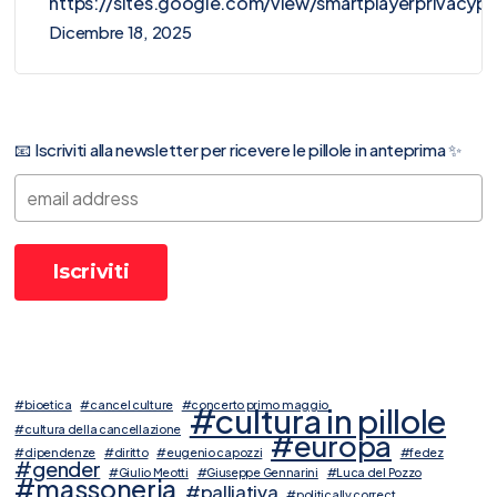
https://sites.google.com/view/smartplayerprivacy
Dicembre 18, 2025
📧 Iscriviti alla newsletter per ricevere le pillole in anteprima ✨
#bioetica
#cancel culture
#concerto primo maggio
#cultura in pillole
#cultura della cancellazione
#europa
#dipendenze
#diritto
#eugenio capozzi
#fedez
#gender
#Giulio Meotti
#Giuseppe Gennarini
#Luca del Pozzo
#massoneria
#palliativa
#politically correct