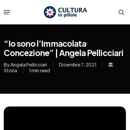
Skip
to
Menu
main
se
content
“Io sono l’Immacolata
Concezione” | Angela Pellicciari
By
Angela Pellicciari
Dicembre 7, 2021
🏛️
Storia
1 min read