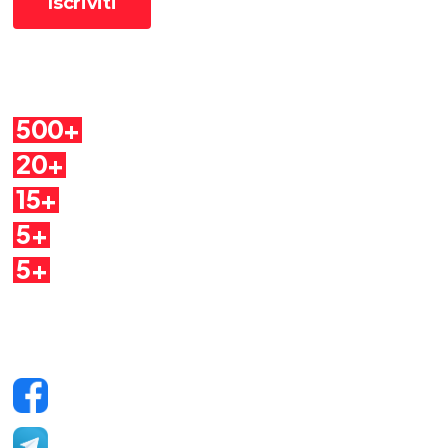
Cosa troverai
500+
Pillole
20+
Autori
15+
Argomenti
5+
Dirette
5+
Quaderni
Seguici sui social
Facebook
Telegram