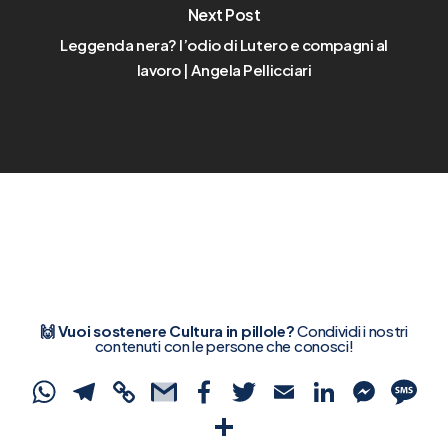
Next Post
Leggenda nera? l’odio di Lutero e compagni al
lavoro | Angela Pellicciari
🙌 Vuoi sostenere Cultura in pillole?
Condividi i nostri
contenuti con le persone che conosci!
WhatsApp
Telegram
Copy
Gmail
Facebook
Twitter
Email
Linked
Mes
S
Link
Condividi