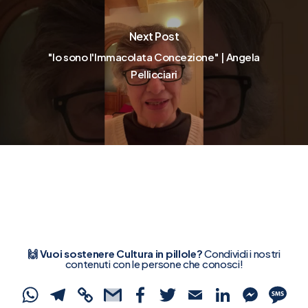
Next Post
"Io sono l'Immacolata Concezione" | Angela
Pellicciari
🙌 Vuoi sostenere Cultura in pillole?
Condividi i nostri
contenuti con le persone che conosci!
WhatsApp
Telegram
Copy
Gmail
Facebook
Twitter
Email
Linked
Mes
S