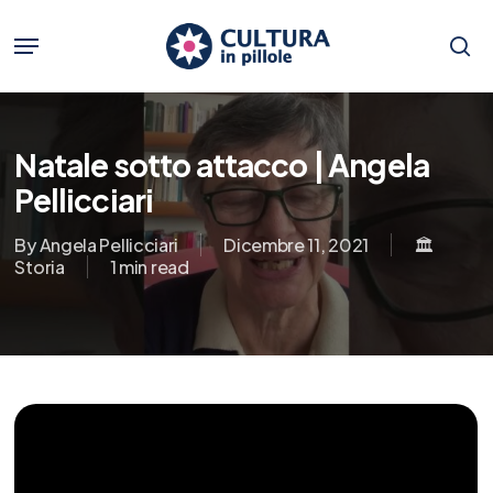
Skip
to
Menu
main
se
content
Natale sotto attacco | Angela
Pellicciari
By
Angela Pellicciari
Dicembre 11, 2021
🏛️
Storia
1 min read