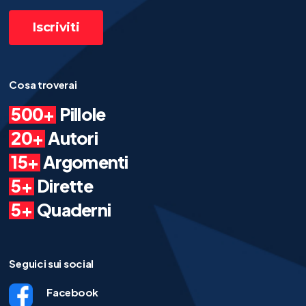
Cosa troverai
500+
Pillole
20+
Autori
15+
Argomenti
5+
Dirette
5+
Quaderni
Seguici sui social
Facebook