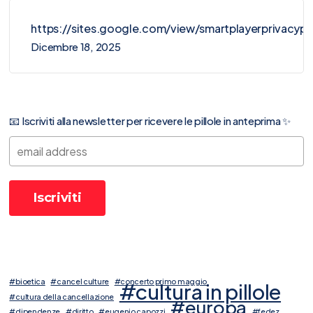
https://sites.google.com/view/smartplayerprivacy
Dicembre 18, 2025
📧 Iscriviti alla newsletter per ricevere le pillole in anteprima ✨
#bioetica
#cancel culture
#concerto primo maggio
#cultura in pillole
#cultura della cancellazione
#europa
#dipendenze
#diritto
#eugenio capozzi
#fedez