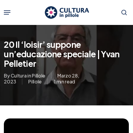
Skip
to
Menu
main
se
content
20 Il ‘loisir’ suppone
un’educazione speciale | Yvan
Pelletier
By
Cultura in Pillole
Marzo 28,
2023
Pillole
1 min read