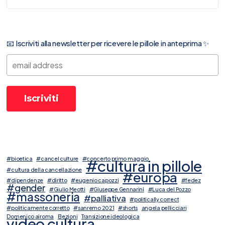
📧 Iscriviti alla newsletter per ricevere le pillole in anteprima ✨
#bioetica
#cancel culture
#concerto primo maggio
#cultura in pillole
#cultura della cancellazione
#europa
#dipendenze
#diritto
#eugenio capozzi
#fedez
#gender
#Giulio Meotti
#Giuseppe Gennarini
#Luca del Pozzo
#massoneria
#palliativa
#politically correct
#politicamente corretto
#sanremo 2021
#shorts
angela pellicciari
Domenico airoma
Elezioni
Transizione ideologica
video cultura