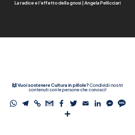
La radice e l’effetto della gnosi | Angela Pellicciari
🙌 Vuoi sostenere Cultura in pillole?
Condividi i nostri
contenuti con le persone che conosci!
WhatsApp
Telegram
Copy
Gmail
Facebook
Twitter
Email
Linked
Mes
S
Link
Condividi