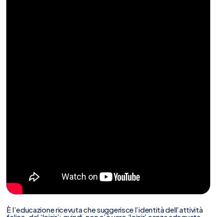
È l’educazione ricevuta che suggerisce l’identità dell’attività
felice, del ‘loisir’; quindi, non c’è vero ‘loisir’ senza adeguata