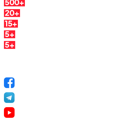
500+
Pillole
20+
Autori
15+
Argomenti
5+
Dirette
5+
Quaderni
Seguici sui social
Facebook
Telegram
YouTube