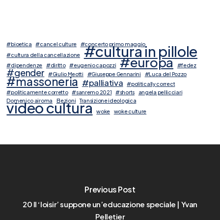
#bioetica
#cancel culture
#concerto primo maggio
#cultura in pillole
#cultura della cancellazione
#europa
#dipendenze
#diritto
#eugenio capozzi
#fedez
#gender
#Giulio Meotti
#Giuseppe Gennarini
#Luca del Pozzo
#massoneria
#palliativa
#politically correct
#politicamente corretto
#sanremo 2021
#shorts
angela pellicciari
Domenico airoma
Elezioni
Transizione ideologica
video cultura
woke
woke culture
Previous Post
20 Il ‘loisir’ suppone un’educazione speciale | Yvan
Pelletier