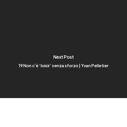
Next Post
19 Non c’è ‘loisir’ senza sforzo | Yvan Pelletier