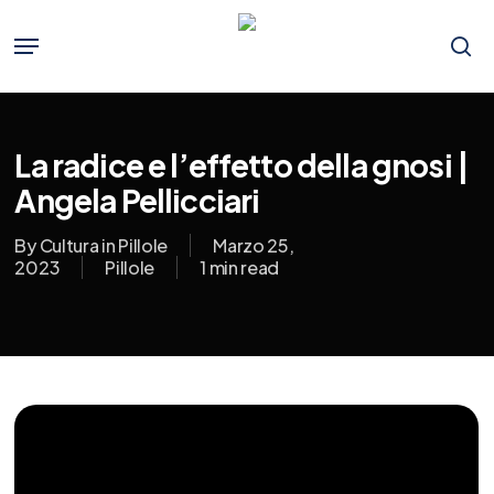
Skip
to
Menu
main
se
content
La radice e l’effetto della gnosi |
Angela Pellicciari
By
Cultura in Pillole
Marzo 25,
2023
Pillole
1 min read