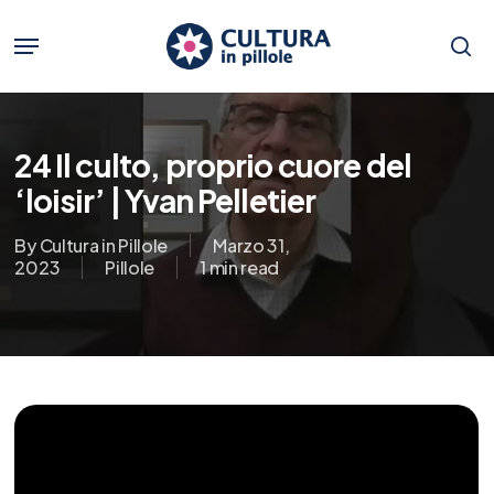
Skip
to
Menu
main
se
content
24 Il culto, proprio cuore del
‘loisir’ | Yvan Pelletier
By
Cultura in Pillole
Marzo 31,
2023
Pillole
1 min read