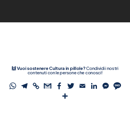
🙌 Vuoi sostenere Cultura in pillole?
Condividi i nostri
contenuti con le persone che conosci!
WhatsApp
Telegram
Copy
Gmail
Facebook
Twitter
Email
Linked
Mes
S
Link
Condividi