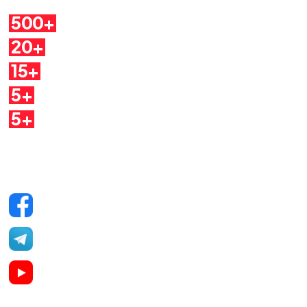
500+
Pillole
20+
Autori
15+
Argomenti
5+
Dirette
5+
Quaderni
Seguici sui social
Facebook
Telegram
YouTube