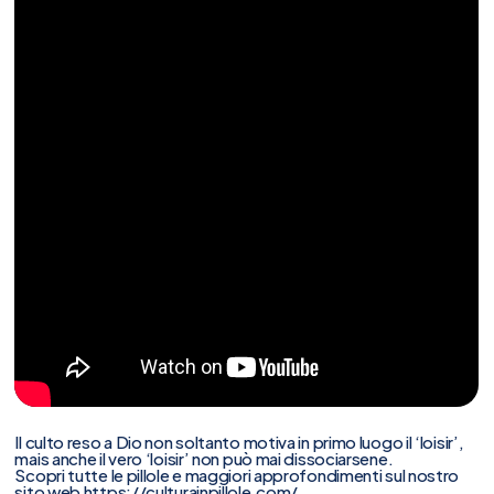
Il culto reso a Dio non soltanto motiva in primo luogo il ‘loisir’,
mais anche il vero ‘loisir’ non può mai dissociarsene.
Scopri tutte le pillole e maggiori approfondimenti sul nostro
sito web
https://culturainpillole.com/
.