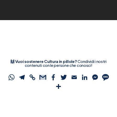
🙌 Vuoi sostenere Cultura in pillole?
Condividi i nostri
contenuti con le persone che conosci!
WhatsApp
Telegram
Copy
Gmail
Facebook
Twitter
Email
Linked
Mes
S
Link
Condividi