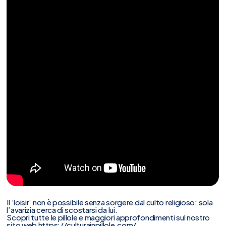
Il ‘loisir’ non è possibile senza sorgere dal culto religioso; sola
l’avarizia cerca di scostarsi da lui.
Scopri tutte le pillole e maggiori approfondimenti sul nostro
sito web
https://culturainpillole.com/
.