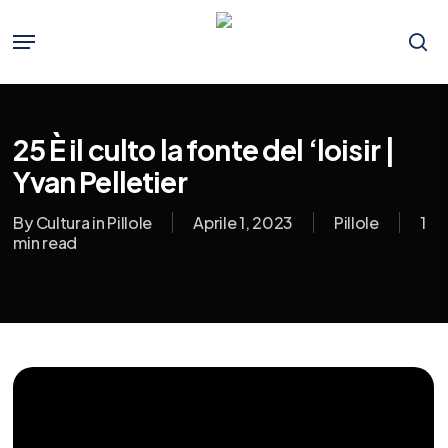
Skip
to
Menu
main
se
content
25 È il culto la fonte del ‘loisir |
Yvan Pelletier
By
Cultura in Pillole
Aprile 1, 2023
Pillole
1
min read