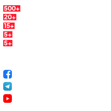
500+
Pillole
20+
Autori
15+
Argomenti
5+
Dirette
5+
Quaderni
Seguici sui social
Facebook
Telegram
YouTube