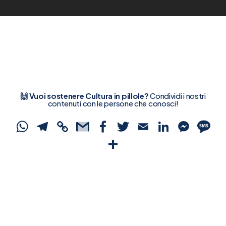
🙌 Vuoi sostenere Cultura in pillole?
Condividi i nostri
contenuti con le persone che conosci!
WhatsApp
Telegram
Copy
Gmail
Facebook
Twitter
Email
Linked
Mes
S
Link
Condividi