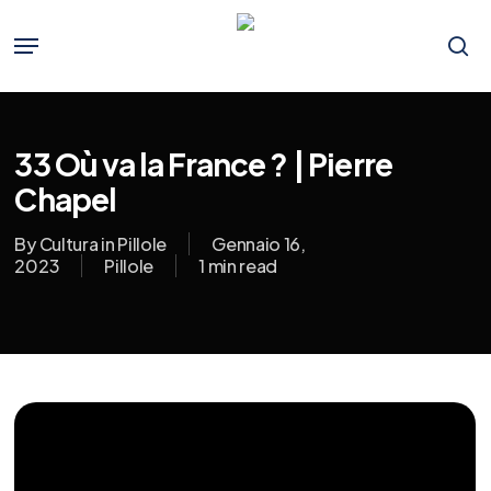
Skip
to
Menu
main
se
content
33 Où va la France ? | Pierre
Chapel
By
Cultura in Pillole
Gennaio 16,
2023
Pillole
1 min read