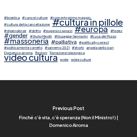
#bioetica
#cancel culture
#concerto primo maggio
#cultura in pillole
#cultura della cancellazione
#europa
#dipendenze
#diritto
#eugenio capozzi
#fedez
#gender
#Giulio Meotti
#Giuseppe Gennarini
#Luca del Pozzo
#massoneria
#palliativa
#politically correct
#politicamente corretto
#sanremo 2021
#shorts
angela pellicciari
Domenico airoma
Elezioni
Transizione ideologica
video cultura
woke
woke culture
Previous Post
Finché c’è vita, c’è speranza (Non il Ministro!) |
Domenico Airoma