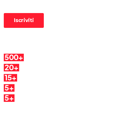
Cosa troverai
500+
Pillole
20+
Autori
15+
Argomenti
5+
Dirette
5+
Quaderni
Seguici sui social