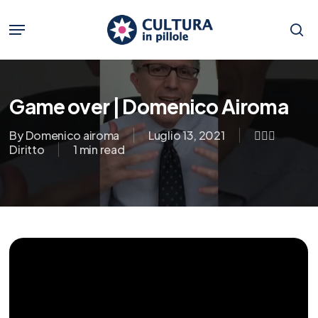
Skip
to
Menu
main
se
content
Game over | Domenico Airoma
By
Domenico airoma
Luglio 13, 2021
👨🏼‍⚖️
Diritto
1 min read