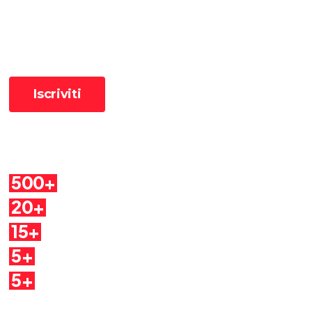
📧 Iscriviti alla newsletter per ricevere le pillole in anteprima ✨
Cosa troverai
500+
Pillole
20+
Autori
15+
Argomenti
5+
Dirette
5+
Quaderni