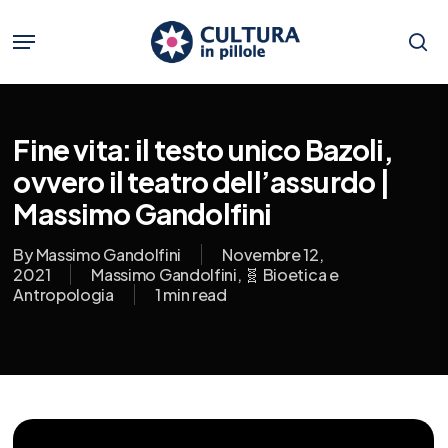
Skip
to
Menu
main
se
content
Fine vita: il testo unico Bazoli,
ovvero il teatro dell’assurdo |
Massimo Gandolfini
By
Massimo Gandolfini
Novembre 12,
2021
Massimo Gandolfini
,
🧬 Bioetica e
Antropologia
1 min read