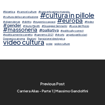
#bioetica
#cancel culture
#concerto primo maggio
#cultura in pillole
#cultura della cancellazione
#europa
#dipendenze
#diritto
#eugenio capozzi
#fedez
#gender
#Giulio Meotti
#Giuseppe Gennarini
#Luca del Pozzo
#massoneria
#palliativa
#politically correct
#politicamente corretto
#sanremo 2021
#shorts
angela pellicciari
Domenico airoma
Elezioni
Transizione ideologica
video cultura
woke
woke culture
Previous Post
Carriera Alias - Parte 1 | Massimo Gandolfini