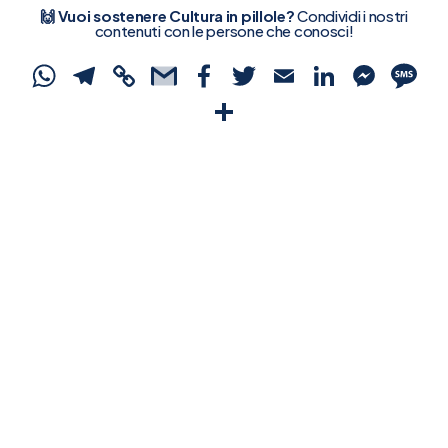
🙌 Vuoi sostenere Cultura in pillole?
Condividi i nostri
contenuti con le persone che conosci!
WhatsApp
Telegram
Copy
Gmail
Facebook
Twitter
Email
Linked
Mes
S
Link
Condividi
Ricevi le ultime pillole