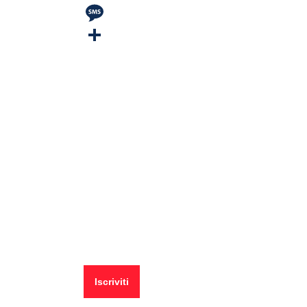
Ricevi le ultime pillole
📧 Iscriviti alla newsletter per ricevere le pillole in
anteprima ✨