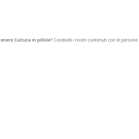
tenere Cultura in pillole?
Condividi i nostri contenuti con le persone
WhatsApp
Telegram
Copy
Link
Gmail
Facebook
Twitter
Email
LinkedIn