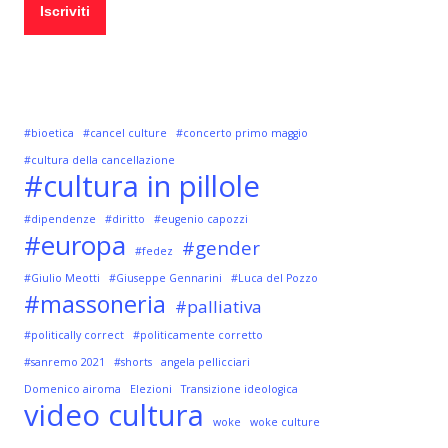
#bioetica
#cancel culture
#concerto primo maggio
#cultura della cancellazione
#cultura in pillole
#dipendenze
#diritto
#eugenio capozzi
#europa
#gender
#fedez
#Giulio Meotti
#Giuseppe Gennarini
#Luca del Pozzo
#massoneria
#palliativa
#politically correct
#politicamente corretto
#sanremo 2021
#shorts
angela pellicciari
Domenico airoma
Elezioni
Transizione ideologica
video cultura
woke
woke culture