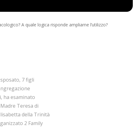
acologico? A quale logica risponde ampliarne l’utilizzo?
sposato, 7 figli
Congregazione
ti, ha esaminato
i Madre Teresa di
lisabetta della Trinità
rganizzato 2 Family