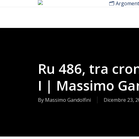
🗂️ Argoment
Skip
to
main
content
Ru 486, tra cro
I | Massimo Gan
By
Massimo Gandolfini
Dicembre 23, 2