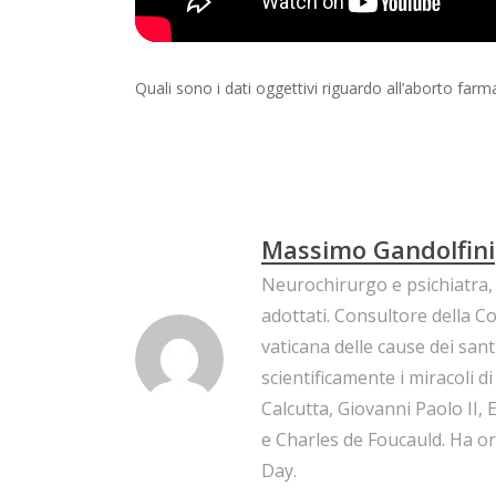
Quali sono i dati oggettivi riguardo all’aborto farm
Massimo Gandolfini
Neurochirurgo e psichiatra, 
adottati. Consultore della 
vaticana delle cause dei san
scientificamente i miracoli d
Calcutta, Giovanni Paolo II, E
e Charles de Foucauld. Ha o
Day.