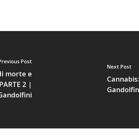
Previous Post
Next Post
di morte e
Cannabis:
 PARTE 2 |
Gandolfin
andolfini