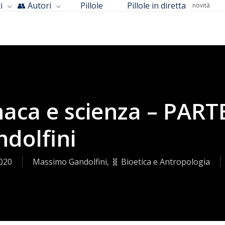
i
👥 Autori
Pillole
Pillole in diretta
novità
naca e scienza – PART
dolfini
020
Massimo Gandolfini
,
🧬 Bioetica e Antropologia