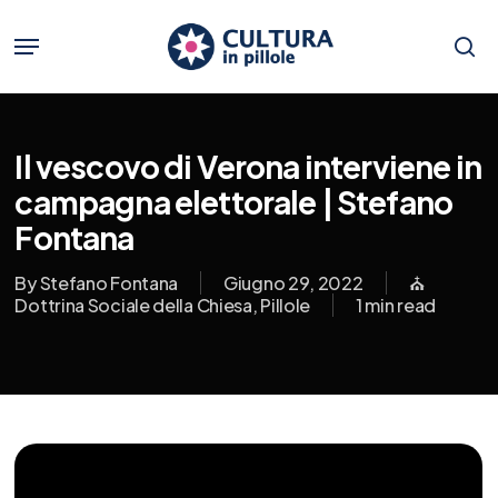
Skip
to
Menu
main
se
content
Il vescovo di Verona interviene in
campagna elettorale | Stefano
Fontana
By
Stefano Fontana
Giugno 29, 2022
⛪️
Dottrina Sociale della Chiesa
,
Pillole
1 min read