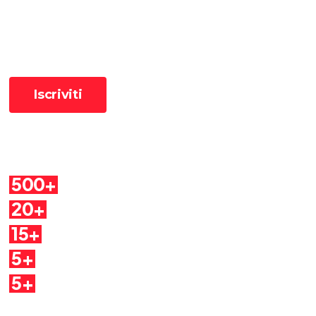
📧 Iscriviti alla newsletter per ricevere le pillole in anteprima ✨
Cosa troverai
500+
Pillole
20+
Autori
15+
Argomenti
5+
Dirette
5+
Quaderni