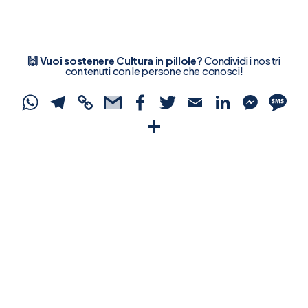
🙌 Vuoi sostenere Cultura in pillole?
Condividi i nostri
contenuti con le persone che conosci!
WhatsApp
Telegram
Copy
Gmail
Facebook
Twitter
Email
Linked
Mes
S
Link
Condividi
Ricevi le ultime pillole