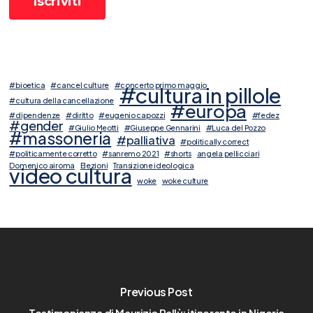
#bioetica
#cancel culture
#concerto primo maggio
#cultura in pillole
#cultura della cancellazione
#europa
#dipendenze
#diritto
#eugenio capozzi
#fedez
#gender
#Giulio Meotti
#Giuseppe Gennarini
#Luca del Pozzo
#massoneria
#palliativa
#politically correct
#politicamente corretto
#sanremo 2021
#shorts
angela pellicciari
Domenico airoma
Elezioni
Transizione ideologica
video cultura
woke
woke culture
Previous Post
Testimonianza di Maurizio Pallù: itinerante in Nigeria