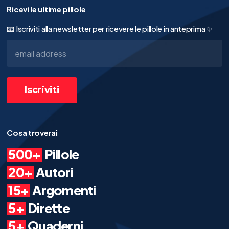
Ricevi le ultime pillole
📧 Iscriviti alla newsletter per ricevere le pillole in anteprima ✨
Cosa troverai
500+
Pillole
20+
Autori
15+
Argomenti
5+
Dirette
5+
Quaderni