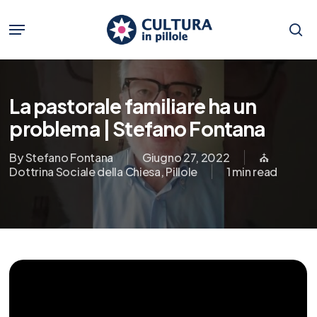
Skip
to
Menu
main
se
content
La pastorale familiare ha un
problema | Stefano Fontana
By
Stefano Fontana
Giugno 27, 2022
⛪️
Dottrina Sociale della Chiesa
,
Pillole
1 min read