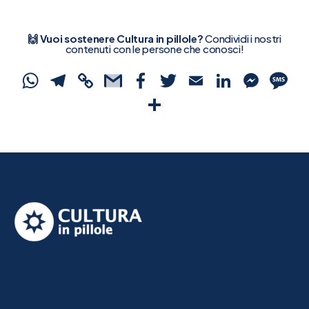
🙌 Vuoi sostenere Cultura in pillole?
Condividi i nostri
contenuti con le persone che conosci!
WhatsApp
Telegram
Copy
Gmail
Facebook
Twitter
Email
Linked
Mes
S
Link
Condividi